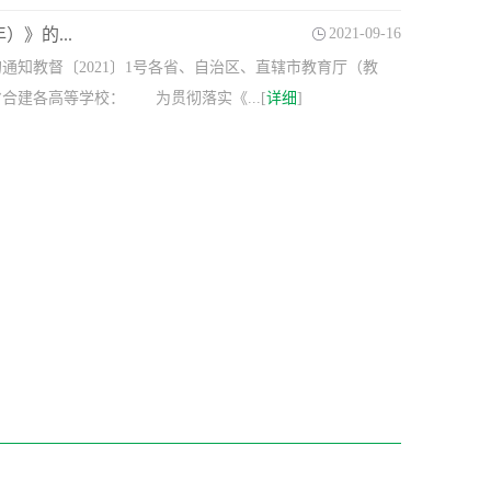
》的...
2021-09-16
的通知教督〔2021〕1号各省、自治区、直辖市教育厅（教
建各高等学校： 为贯彻落实《...[
详细
]